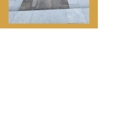
Previous
Next
Contáctanos
Nombre de pila
*
Apellido
Correo electrónico
*
Escribe un mensaje